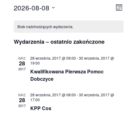
2026-08-08
N
W
MONT
W
y
a
Brak nadchodzących wydarzenia.
y
d
w
b
Wydarzenia – ostatnio zakończone
a
i
i
28 września, 2017 @ 09:00
-
30 września, 2017 @
e
WRZ
r
28
19:00
g
r
2017
Kwalifikowana Pierwsza Pomoc
z
a
Dobczyce
z
e
d
c
28 września, 2017 @ 08:00
-
30 września, 2017 @
WRZ
n
28
17:00
a
2017
j
KPP Cos
t
i
ę
a
e
.