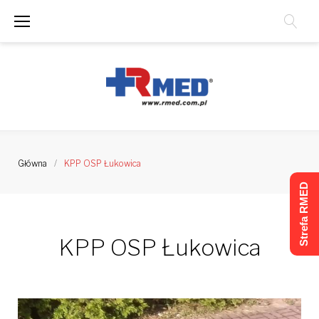
Skip
to
content
Główna
/
KPP OSP Łukowica
Strefa RMED
KPP OSP Łukowica