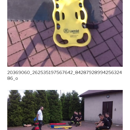
20369060_262535197567642_84287928994256324
86_o