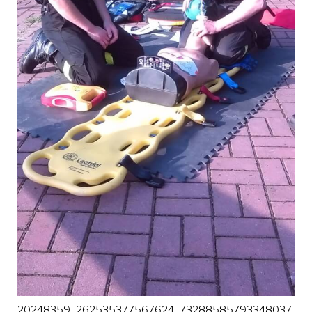
20248359_262535377567624_73288585793348037