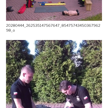
20280444_262535147567647_85475743450367962
98_o