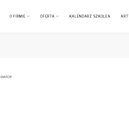
O FIRMIE
OFERTA
KALENDARZ SZKOLEŃ
ART
ławice
dIn
interest