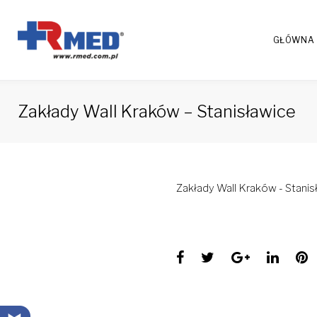
Skip
to
GŁÓWNA
content
Zakłady Wall Kraków – Stanisławice
Zakłady Wall Kraków - Stanis
Facebook
Twitter
Google+
Linke
P