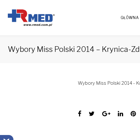
Skip
to
GŁÓWNA
content
Wybory Miss Polski 2014 – Krynica-Zd
Wybory Miss Polski 2014 - Kr
Facebook
Twitter
Google+
Linke
P