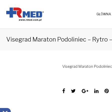
Skip
to
GŁÓWNA
content
Visegrad Maraton Podoliniec – Rytro 
Visegrad Maraton Podoliniec 
Facebook
Twitter
Google+
Linke
P