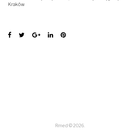
Kraków
Facebook
Twitter
Google+
LinkedIn
Pinterest
Rmed © 2026.