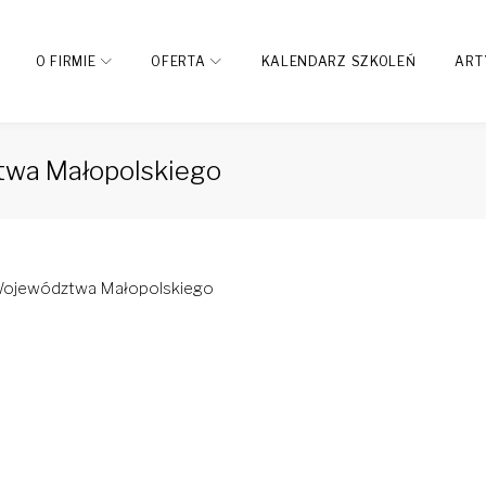
O FIRMIE
OFERTA
KALENDARZ SZKOLEŃ
ART
twa Małopolskiego
 Województwa Małopolskiego
dIn
interest