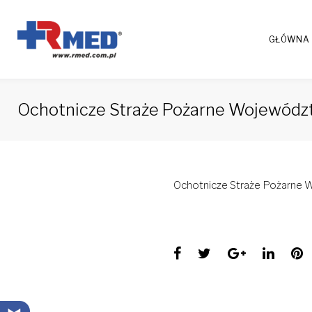
Skip
to
GŁÓWNA
content
Ochotnicze Straże Pożarne Wojewódz
Ochotnicze Straże Pożarne
Facebook
Twitter
Google+
Linke
P