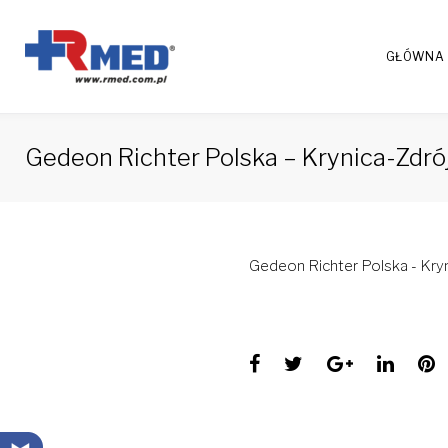
Skip
to
GŁÓWNA
content
Gedeon Richter Polska – Krynica-Zdró
Gedeon Richter Polska - Kryn
Facebook
Twitter
Google+
Linke
P