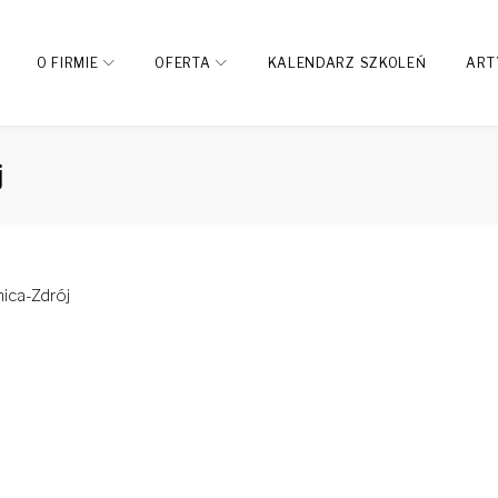
O FIRMIE
OFERTA
KALENDARZ SZKOLEŃ
ART
j
ica-Zdrój
dIn
interest