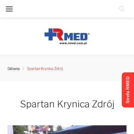
Skip
to
content
Główna
/
Spartan Krynica Zdrój
Strefa RMED
Spartan Krynica Zdrój