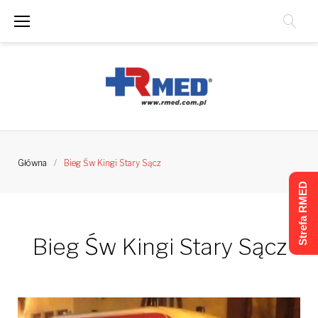
Skip
to
content
Główna
/
Bieg Św Kingi Stary Sącz
Strefa RMED
Bieg Św Kingi Stary Sącz